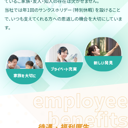
ているご家族・友人・知人の存在は欠かせません。
当社では年1回のサンクスホリデー（特別休暇）を設けること
で、いつも支えてくれる方への恩返しの機会を大切にしていま
す。
新しい発見
プライベート充実
家族を大切に
lo
emp
yee
s
benefit
待遇・福利厚生