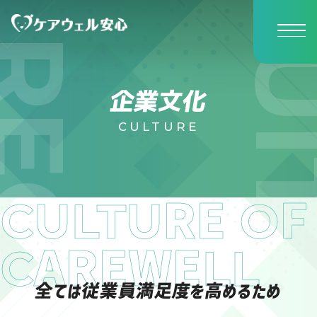
企業文化
CULTURE
CULTU
O
RE
F
C
LL
AREWE
全ては従業員満足度を高めるため